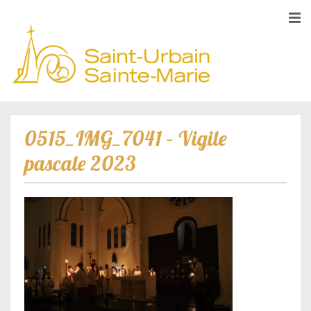
0515_IMG_7041 – Vigile
pascale 2023