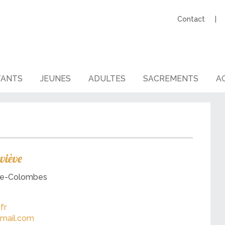
Contact
FANTS
JEUNES
ADULTES
SACREMENTS
AG
viève
nne-Colombes
fr
gmail.com