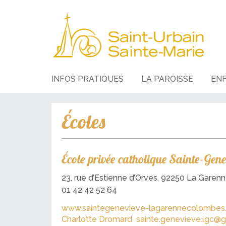
INFOS PRATIQUES
LA PAROISSE
EN
Écoles
École privée catholique Sainte-Gene
23, rue d’Estienne d’Orves, 92250 La Gare
01 42 42 52 64
www.saintegenevieve-lagarennecolombes.
Charlotte Dromard
sainte.genevieve.lgc@