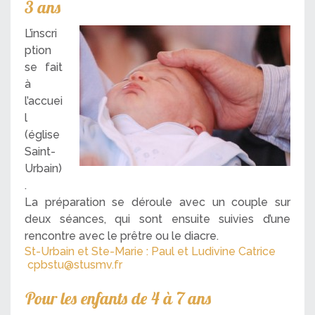
3 ans
L’inscri
ption
se fait
à
l’accuei
l
(église
Saint-
Urbain)
.
La préparation se déroule avec un couple sur
deux séances, qui sont ensuite suivies d’une
rencontre avec le prêtre ou le diacre.
St-Urbain et Ste-Marie : Paul et Ludivine Catrice
cpbstu@stusmv.fr
Pour les enfants de 4 à 7 ans