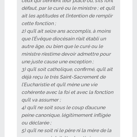
ceux qui tiennent leur place ou, s’ils font
défaut, par le curé ou le ministre ; et qu’il
ait les aptitudes et l’intention de remplir
cette fonction ;
2) qu’il ait seize ans accomplis, à moins
que l’Évêque diocésain n’ait établi un
autre âge, ou bien que le curé ou le
ministre n’estime devoir admettre pour
une juste cause une exception ;
3) qu’il soit catholique, confirmé, qu’il ait
déjà reçu le très Saint-Sacrement de
l’Eucharistie et qu’il mène une vie
cohérente avec la foi et avec la fonction
qu’il va assumer ;
4) qu’il ne soit sous le coup d’aucune
peine canonique, légitimement infligée
ou déclarée ;
5) qu’il ne soit ni le père ni la mère de la