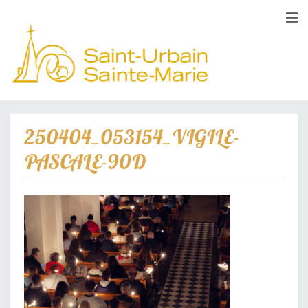
250404_053154_VIGILE-
PASCALE-90D