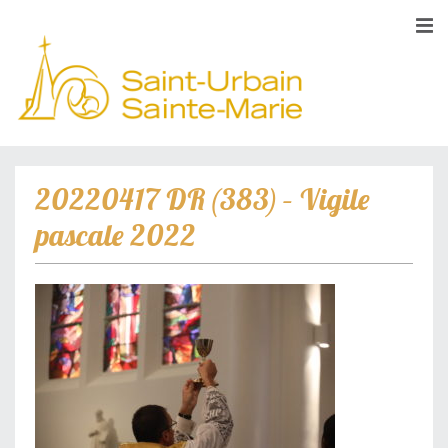
20220417 DR (383) – Vigile
pascale 2022