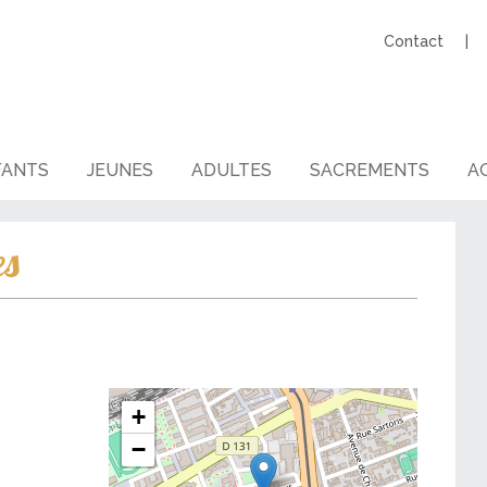
Contact
FANTS
JEUNES
ADULTES
SACREMENTS
AG
es
+
−