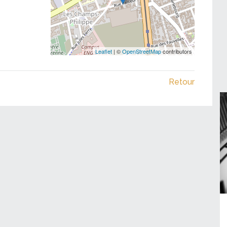
Leaflet
| ©
OpenStreetMap
contributors
Retour