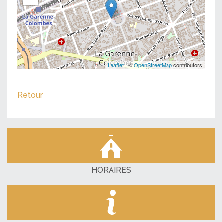
Leaflet
| ©
OpenStreetMap
contributors
Retour
HORAIRES