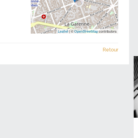
Leaflet
| ©
OpenStreetMap
contributors
Retour