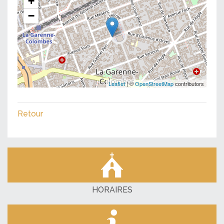
+
−
Leaflet
| ©
OpenStreetMap
contributors
Retour
HORAIRES