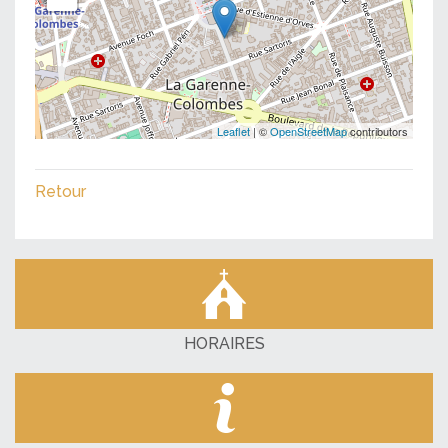
Leaflet
| ©
OpenStreetMap
contributors
Retour
HORAIRES