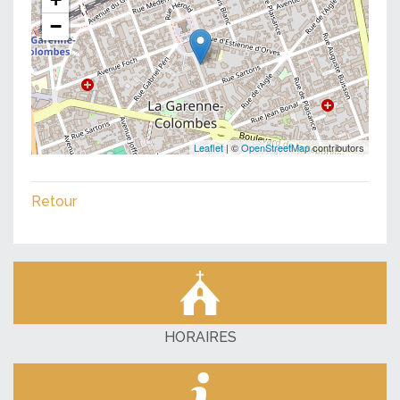
−
Leaflet
| ©
OpenStreetMap
contributors
Retour
HORAIRES