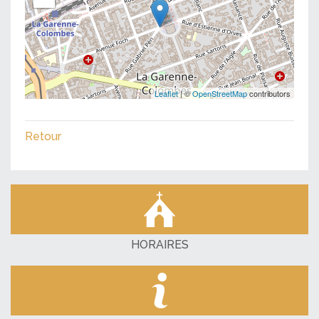
Leaflet
| ©
OpenStreetMap
contributors
Retour
HORAIRES