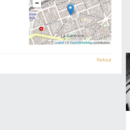
−
Leaflet
| ©
OpenStreetMap
contributors
Retour