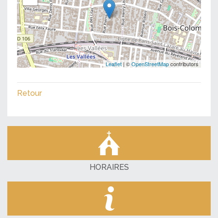
Leaflet
| ©
OpenStreetMap
contributors
Retour
HORAIRES